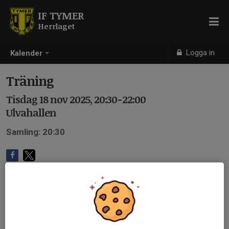
IF TYMER
Herrlaget
Logga in
Kalender
Träning
Tisdag 18 nov 2025, 20:30-22:00
Ulvahallen
Samling: 20:30