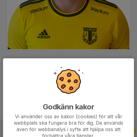
Position
Mittfältare
Ålder
29 år
Tidigare klubbar
Värings GIF
Godkänn kakor
Vi använder oss av kakor (cookies) för att vår
webbplats ska fungera bra för dig. De används
även för webbanalys i syfte att hjälpa oss att
ALLA SERIER
ALLA ÅR
förbättra våra tjänster.