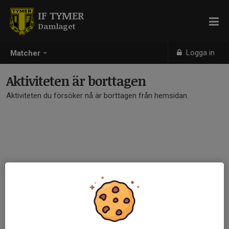
IF TYMER
Damlaget
Logga in
Matcher
Aktiviteten är borttagen
Aktiviteten du försöker nå är borttagen från hemsidan.