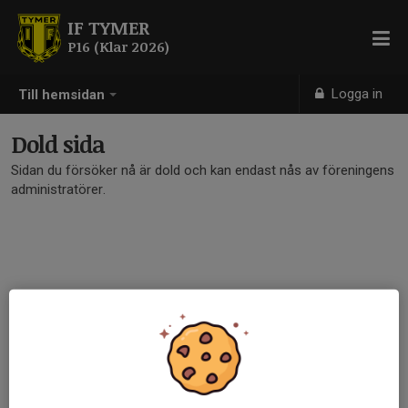
IF TYMER
P16 (Klar 2026)
Logga in
Till hemsidan
Dold sida
Sidan du försöker nå är dold och kan endast nås av föreningens
administratörer.