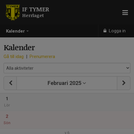
IF TYMER
Herrlaget
Logga in
Kalender
Kalender
Gå till idag
|
Prenumerera
Februari 2025
1
Lör
2
Sön
v.6