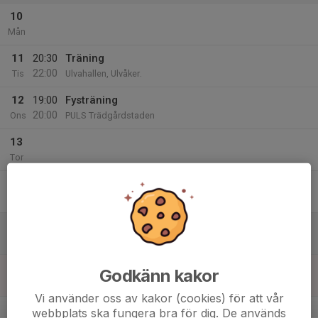
10
Mån
11
20:30
Träning
22:00
Tis
Ulvahallen, Ulvåker.
12
19:00
Fysträning
20:00
Ons
PULS Trädgårdstaden
13
Tor
14
Fre
15
Lör
16
Godkänn kakor
Sön
Vi använder oss av kakor (cookies) för att vår
v.8
webbplats ska fungera bra för dig. De används