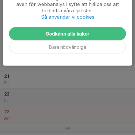
även för webbanalys i syfte att hjälpa oss att
17
förbättra våra tjänster.
Mån
Så använder vi cookies
18
20:30
Träning
22:00
Tis
Ulvahallen, Ulvåker.
Godkänn alla kakor
19
19:00
Fysträning
Bara nödvändiga
20:00
Ons
PULS Trädgårdstaden
20
Tor
21
Fre
22
Lör
23
Sön
v.9