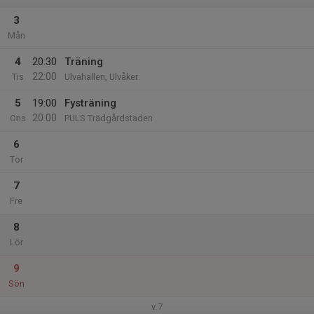
3
Mån
4
20:30
Träning
22:00
Tis
Ulvahallen, Ulvåker.
5
19:00
Fysträning
20:00
Ons
PULS Trädgårdstaden
6
Tor
7
Fre
8
Lör
9
Sön
v.7